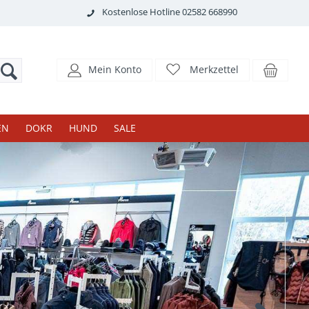
Kostenlose Hotline 02582 668990
Mein Konto
Merkzettel
EN
DOKR
HUND
SALE