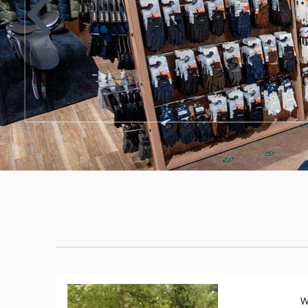
ELT
Previous
COVALLIERO
DIE SPIEGELBURG
ACAVALLO
BACK ON TRACK
BARTL
BÜMAG
CASCO
W
CAVALLERIA TOSCANA