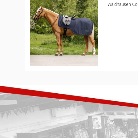
Waldhausen Com
CHRIST
ESKADRON
FAIR PLAY
KAVALKADE
KENTUCKY HORSEWEAR
KEP
KINGSLAND EQUESTERIAN
PIKEUR