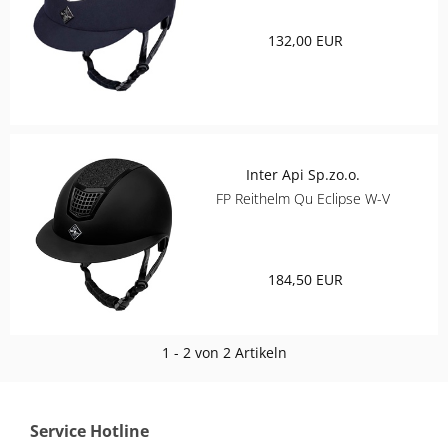
ELT
132,00 EUR
COVALLIERO
DIE SPIEGELBURG
Inter Api Sp.zo.o.
ACAVALLO
FP Reithelm Qu Eclipse W-V
BACK ON TRACK
184,50 EUR
BARTL
BÜMAG
1 - 2 von 2 Artikeln
CASCO
Service Hotline
CAVALLERIA TOSCANA