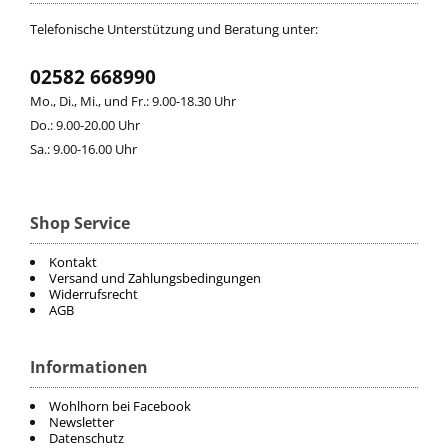
Telefonische Unterstützung und Beratung unter:
CHRIST
02582 668990
ESKADRON
Mo., Di., Mi., und Fr.: 9.00-18.30 Uhr
Do.: 9.00-20.00 Uhr
FAIR PLAY
Sa.: 9.00-16.00 Uhr
KAVALKADE
Shop Service
KENTUCKY HORSEWEAR
Kontakt
Versand und Zahlungsbedingungen
Widerrufsrecht
KEP
AGB
KINGSLAND EQUESTERIAN
Informationen
PIKEUR
Wohlhorn bei Facebook
Newsletter
Datenschutz