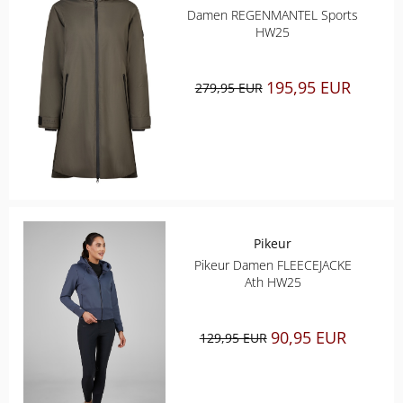
Damen REGENMANTEL Sports
ELT
HW25
COVALLIERO
195,95 EUR
279,95 EUR
DIE SPIEGELBURG
ACAVALLO
BACK ON TRACK
Pikeur
BARTL
Pikeur Damen FLEECEJACKE
Ath HW25
BÜMAG
90,95 EUR
129,95 EUR
CASCO
CAVALLERIA TOSCANA