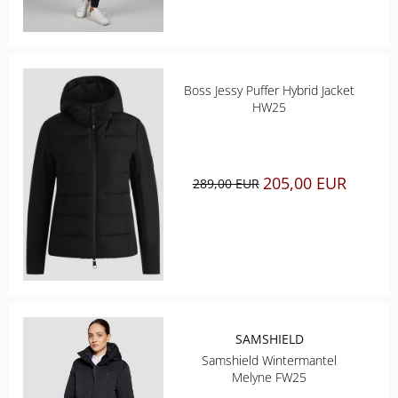
CHRIST
ESKADRON
Boss Jessy Puffer Hybrid Jacket
HW25
FAIR PLAY
KAVALKADE
205,00 EUR
289,00 EUR
KENTUCKY HORSEWEAR
KEP
KINGSLAND EQUESTERIAN
SAMSHIELD
PIKEUR
Samshield Wintermantel
Melyne FW25