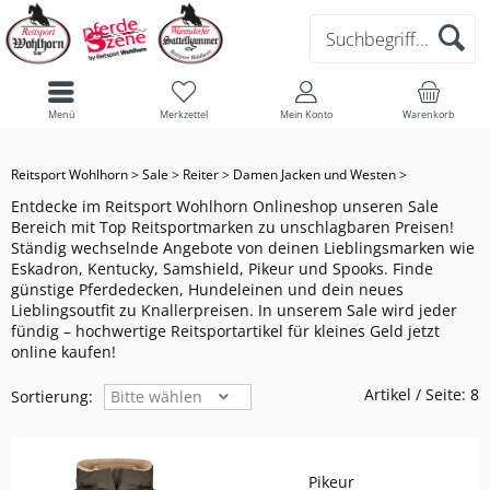
ESKADRON CLASSIC SPORTS 2026:
FÜR DEINEN HUND
ANIMO
CORE
CORE
BÜCHER FÜR REITER
SCHUHE/STIEFEL
SAKKO/ FRACK
SAKKO / FRACK
TRENSEN
ZUBEHÖR FÜR TRENSEN
OUTDOORDECKE
SPRUNGGELENKSCHONER
PUTZZEUG
REITHELME
CASCO
HUNDEMÄNTEL
LIEBLINGSSTÜCKE IM ABVERKAUF
OBERBEKLEIDUNG
REDUZIERT
Menü
Merkzettel
Mein Konto
Warenkorb
FÜR KINDER/ TEENAGER
EQUILINE
DYNAMIC
ATHLEISURE
GESCHENKE FÜR KLEINE PFERDEFANS
ACCESSOIRES
BEKLEIDUNG
SCHUHE
FLIEGENOHREN & MASKEN
BIB
BALLENSCHONER
PUTZTASCHE & KISTE
FAIR PLAY
HUNDELEINEN
PFERDEDECKEN
ESKADRON HERITAGE: STARK
Reitsport Wohlhorn
>
Sale
>
Reiter
>
Damen Jacken und Westen
>
REDUZIERT
FÜR DEIN PFERD
MATTES
CLASSIC SPORTS
SELECTION
DAMENBEKLEIDUNG
SAKKO/ FRACK
JACKEN & WESTEN
REITHOSEN & LEGGINS
PFERDEDECKEN
AUSREITDECKE
HUFGLOCKEN
STALLBEDARF
KASK
HUNDEHALSBÄNDER
ALLES FÜRS PFERDEBEIN
Entdecke im Reitsport Wohlhorn Onlineshop unseren Sale
Bereich mit Top Reitsportmarken zu unschlagbaren Preisen!
50 JAHRE REITSPORT WOHLHORN-
Ständig wechselnde Angebote von deinen Lieblingsmarken wie
FÜR HERREN
BUCAS
HERITAGE
SPORTS
REITHOSEN & LEGGINS
HERRENBEKLEIDUNG
HANDSCHUHE
OBERBEKLEIDUNG
SHOW-DECKE
SCHABRACKEN & PADS
SPRUNGGLOCKEN
KEP
HALFTER
Eskadron, Kentucky, Samshield, Pikeur und Spooks. Finde
ANGEBOTE
günstige Pferdedecken, Hundeleinen und dein neues
FÜR DAMEN
KENTUCKY DOGWEAR
PLATINUM EDITION
OBERBEKLEIDUNG
ACCECOIRES & SOCKEN
KINDERBEKLEIDUNG
HANDSCHUHE
HALSTEIL
HALFTER & STRICKE
BANDAGEN
UVEX
FLIEGENMASKE/ OHREN
Lieblingsoutfit zu Knallerpreisen. In unserem Sale wird jeder
ESKADRON: PLATINUM 2026
fündig – hochwertige Reitsportartikel für kleines Geld jetzt
online kaufen!
SUEDWIND
JACKEN & WESTEN
SCHUHE & STIEFELETTEN & ZUBEHÖR
FLIEGENDECKE
RUND UMS PFERDEBEIN
GAMASCHEN
NEU EINGETROFFEN
Artikel / Seite:
8
Sortierung:
Bitte wählen
IVR
HANDSCHUHE
ABSCHWITZDECKE
NÜTZLICHE HELFER
BOSS EQUESTRIAN
ACCECOIRES & SOCKEN
Pikeur