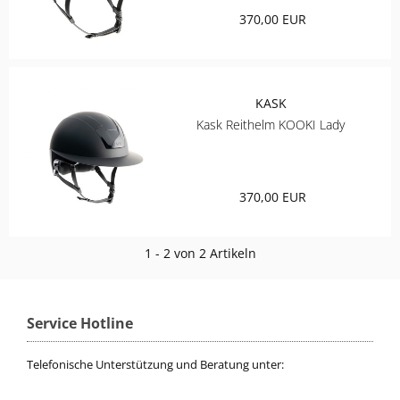
370,00 EUR
ELT
COVALLIERO
KASK
DIE SPIEGELBURG
Kask Reithelm KOOKI Lady
ACAVALLO
370,00 EUR
BACK ON TRACK
1 - 2 von 2 Artikeln
BARTL
BÜMAG
Service Hotline
CASCO
Telefonische Unterstützung und Beratung unter:
CAVALLERIA TOSCANA