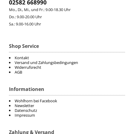
02582 668990
Mo., Di., Mi., und Fr.: 9.00-18.30 Uhr
CHRIST
Do.: 9.00-20.00 Uhr
Sa.: 9.00-16.00 Uhr
ESKADRON
FAIR PLAY
Shop Service
Kontakt
KAVALKADE
Versand und Zahlungsbedingungen
Widerrufsrecht
AGB
KENTUCKY HORSEWEAR
Informationen
KEP
Wohlhorn bei Facebook
KINGSLAND EQUESTERIAN
Newsletter
Datenschutz
Impressum
PIKEUR
Zahlung & Versand