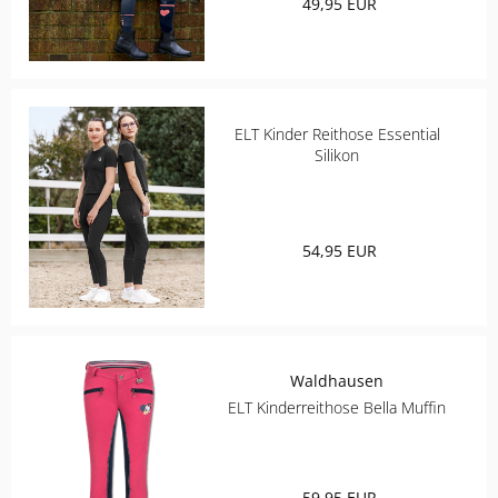
49,95 EUR
CHRIST
ESKADRON
ELT Kinder Reithose Essential
Silikon
FAIR PLAY
KAVALKADE
54,95 EUR
KENTUCKY HORSEWEAR
KEP
Waldhausen
KINGSLAND EQUESTERIAN
ELT Kinderreithose Bella Muffin
PIKEUR
59,95 EUR