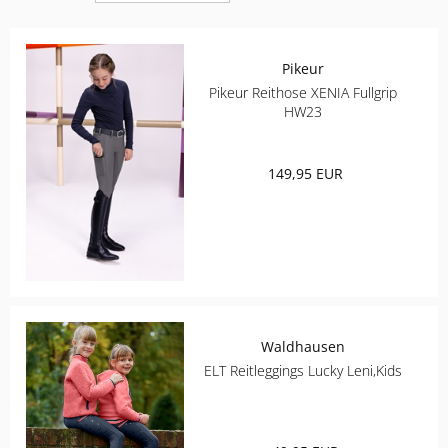
ELT
Pikeur
COVALLIERO
Pikeur Reithose XENIA Fullgrip
HW23
DIE SPIEGELBURG
149,95 EUR
ACAVALLO
BACK ON TRACK
BARTL
BÜMAG
Waldhausen
ELT Reitleggings Lucky Leni,Kids
CASCO
CAVALLERIA TOSCANA