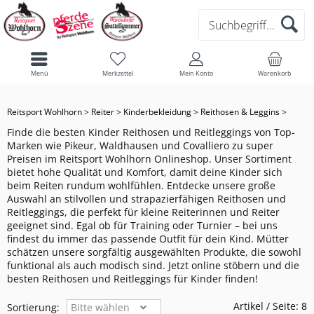
ESKADRON CLASSIC SPORTS 2026:
FÜR DEINEN HUND
ANIMO
CORE
CORE
SCHUHE/STIEFEL
SAKKO/ FRACK
TRENSEN
ZUBEHÖR FÜR TRENSEN
OUTDOORDECKE
SPRUNGGELENKSCHONER
PUTZZEUG
REITHELME
CASCO
HUNDEMÄNTEL
HUND
LIEBLINGSSTÜCKE IM ABVERKAUF
HERREN REITHOSEN
OBERBEKLEIDUNG
REDUZIERT
Menü
Merkzettel
Mein Konto
Warenkorb
FÜR KINDER/ TEENAGER
EQUILINE
DYNAMIC
ATHLEISURE
ACCESSOIRES
BEKLEIDUNG
FLIEGENOHREN & MASKEN
BIB
BALLENSCHONER
PUTZTASCHE & KISTE
FAIR PLAY
HUNDELEINEN
PFERD
PFERDEDECKEN
HERREN JACKEN UND WESTEN
ESKADRON HERITAGE: STARK
Reitsport Wohlhorn
>
Reiter
>
Kinderbekleidung
>
Reithosen & Leggins
>
REDUZIERT
FÜR DEIN PFERD
MATTES
CLASSIC SPORTS
SELECTION
SAKKO/ FRACK
JACKEN & WESTEN
PFERDEDECKEN
AUSREITDECKE
HUFGLOCKEN
STALLBEDARF
KASK
HUNDEHALSBÄNDER
ALLES FÜRS PFERDEBEIN
ACCESSOIRES & SOCKEN
HERREN OBERBEKLEIDUNG
Finde die besten Kinder Reithosen und Reitleggings von Top-
Marken wie Pikeur, Waldhausen und Covalliero zu super
50 JAHRE REITSPORT WOHLHORN-
Preisen im Reitsport Wohlhorn Onlineshop. Unser Sortiment
FÜR HERREN
BUCAS
HERITAGE
SPORTS
REITHOSEN & LEGGINS
HANDSCHUHE
SHOW-DECKE
SCHABRACKEN & PADS
SPRUNGGLOCKEN
KEP
HALFTER
REITER
DAMEN JACKEN UND WESTEN
bietet hohe Qualität und Komfort, damit deine Kinder sich
ANGEBOTE
beim Reiten rundum wohlfühlen. Entdecke unsere große
FÜR DAMEN
KENTUCKY DOGWEAR
PLATINUM EDITION
OBERBEKLEIDUNG
ACCECOIRES & SOCKEN
HALSTEIL
HALFTER & STRICKE
BANDAGEN
UVEX
FLIEGENMASKE/ OHREN
DAMEN OBERBEKLEIDUNG
KINDER
Auswahl an stilvollen und strapazierfähigen Reithosen und
ESKADRON: PLATINUM 2026
Reitleggings, die perfekt für kleine Reiterinnen und Reiter
geeignet sind. Egal ob für Training oder Turnier – bei uns
SUEDWIND
JACKEN & WESTEN
FLIEGENDECKE
RUND UMS PFERDEBEIN
GAMASCHEN
DAMEN REITHOSEN
findest du immer das passende Outfit für dein Kind. Mütter
NEU EINGETROFFEN
schätzen unsere sorgfältig ausgewählten Produkte, die sowohl
funktional als auch modisch sind. Jetzt online stöbern und die
IVR
HANDSCHUHE
ABSCHWITZDECKE
NÜTZLICHE HELFER
besten Reithosen und Reitleggings für Kinder finden!
BOSS EQUESTRIAN
ACCECOIRES & SOCKEN
Artikel / Seite:
8
Sortierung:
Bitte wählen