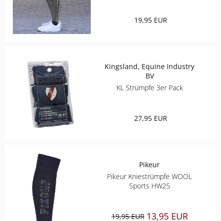
ELT
19,95 EUR
COVALLIERO
Kingsland, Equine Industry
DIE SPIEGELBURG
BV
KL Strümpfe 3er Pack
ACAVALLO
BACK ON TRACK
27,95 EUR
BARTL
Pikeur
BÜMAG
Pikeur Kniestrümpfe WOOL
Sports HW25
CASCO
13,95 EUR
19,95 EUR
CAVALLERIA TOSCANA