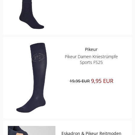
CHRIST
ESKADRON
FAIR PLAY
Pikeur
Pikeur Damen Kniestrümpfe
KAVALKADE
Sports FS25
KENTUCKY HORSEWEAR
9,95 EUR
19,95 EUR
KEP
KINGSLAND EQUESTERIAN
PIKEUR
Eskadron & Pikeur Reitmoden