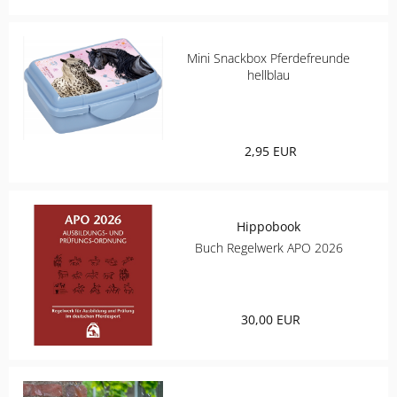
CHRIST
Mini Snackbox Pferdefreunde
hellblau
ESKADRON
FAIR PLAY
2,95 EUR
KAVALKADE
KENTUCKY HORSEWEAR
Hippobook
Buch Regelwerk APO 2026
KEP
KINGSLAND EQUESTERIAN
30,00 EUR
PIKEUR