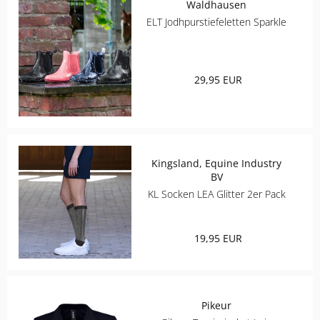
ROECKL SPORTS
Waldhausen
ELT Jodhpurstiefeletten Sparkle
SAMSHIELD
SPANNRIT
29,95 EUR
UVEX
WALDHAUSEN
Kingsland, Equine Industry
BV
KL Socken LEA Glitter 2er Pack
19,95 EUR
Pikeur