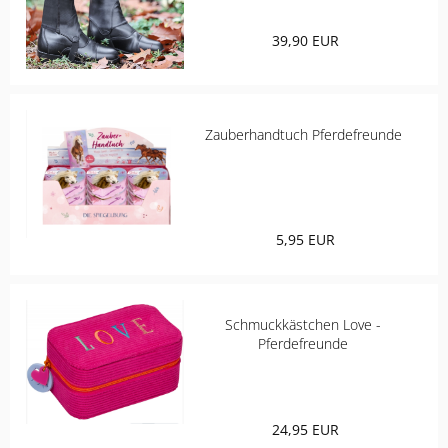
ELT
39,90 EUR
COVALLIERO
Zauberhandtuch Pferdefreunde
DIE SPIEGELBURG
ACAVALLO
BACK ON TRACK
5,95 EUR
BARTL
Schmuckkästchen Love -
BÜMAG
Pferdefreunde
CASCO
24,95 EUR
CAVALLERIA TOSCANA