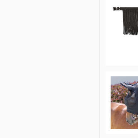
ROECKL SPORTS
SAMSHIELD
SPANNRIT
UVEX
WALDHAUSEN