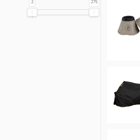
2
275
ELT
'
COVALLIERO
DIE SPIEGELBURG
ACAVALLO
BACK ON TRACK
BARTL
BÜMAG
CASCO
CAVALLERIA TOSCANA