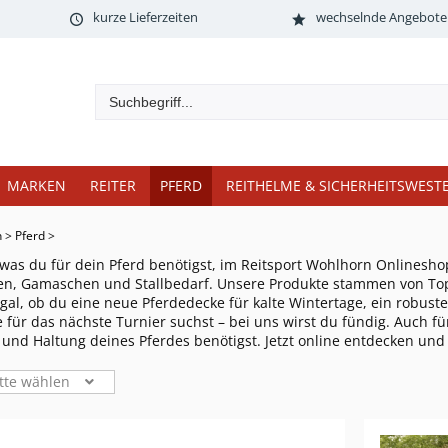
kurze Lieferzeiten
wechselnde Angebote
MARKEN
REITER
PFERD
REITHELME & SICHERHEITSWEST
n
>
Pferd
>
 was du für dein Pferd benötigst, im Reitsport Wohlhorn Onlinesho
sen, Gamaschen und Stallbedarf. Unsere Produkte stammen von To
Egal, ob du eine neue Pferdedecke für kalte Wintertage, ein robust
 für das nächste Turnier suchst – bei uns wirst du fündig. Auch für
 und Haltung deines Pferdes benötigst. Jetzt online entdecken und 
tte wählen