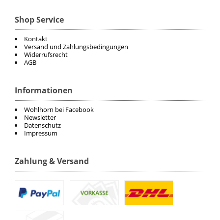
ELT
Shop Service
Kontakt
COVALLIERO
Versand und Zahlungsbedingungen
Widerrufsrecht
AGB
DIE SPIEGELBURG
Informationen
ACAVALLO
Wohlhorn bei Facebook
BACK ON TRACK
Newsletter
Datenschutz
Impressum
BARTL
Zahlung & Versand
BÜMAG
CASCO
CAVALLERIA TOSCANA