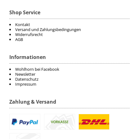
ELT
Shop Service
Kontakt
COVALLIERO
Versand und Zahlungsbedingungen
Widerrufsrecht
AGB
DIE SPIEGELBURG
Informationen
ACAVALLO
Wohlhorn bei Facebook
BACK ON TRACK
Newsletter
Datenschutz
Impressum
BARTL
Zahlung & Versand
BÜMAG
CASCO
CAVALLERIA TOSCANA