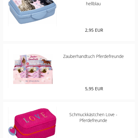
hellblau
ELT
COVALLIERO
2,95 EUR
DIE SPIEGELBURG
Zauberhandtuch Pferdefreunde
ACAVALLO
BACK ON TRACK
5,95 EUR
BARTL
BÜMAG
Schmuckkästchen Love -
CASCO
Pferdefreunde
CAVALLERIA TOSCANA