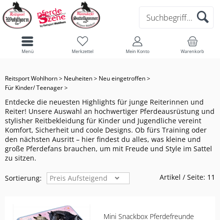
ANIMO
CORE
CORE
BÜCHER FÜR REITER
SCHUHE/STIEFEL
SAKKO/ FRACK
SAKKO / FRACK
TRENSEN
ZUBEHÖR FÜR TRENSEN
OUTDOORDECKE
SPRUNGGELENKSCHONER
PUTZZEUG
REITHELME
CASCO
HUNDEMÄNTEL
HUND
LIEBLINGSSTÜCKE IM ABVERKAUF
HERREN REITHOSEN
OBERBEKLEIDUNG
Menü
Merkzettel
Mein Konto
Warenkorb
EQUILINE
DYNAMIC
ATHLEISURE
GESCHENKE FÜR KLEINE PFERDEFANS
ACCESSOIRES
BEKLEIDUNG
SCHUHE
FLIEGENOHREN & MASKEN
BIB
BALLENSCHONER
PUTZTASCHE & KISTE
FAIR PLAY
HUNDELEINEN
PFERD
PFERDEDECKEN
HERREN JACKEN UND WESTEN
Reitsport Wohlhorn
>
Neuheiten
>
Neu eingetroffen
>
MATTES
CLASSIC SPORTS
SELECTION
DAMENBEKLEIDUNG
SAKKO/ FRACK
JACKEN & WESTEN
REITHOSEN & LEGGINS
PFERDEDECKEN
AUSREITDECKE
HUFGLOCKEN
STALLBEDARF
KASK
HUNDEHALSBÄNDER
ALLES FÜRS PFERDEBEIN
ACCESSOIRES & SOCKEN
HERREN OBERBEKLEIDUNG
Für Kinder/ Teenager
>
Entdecke die neuesten Highlights für junge Reiterinnen und
Reiter! Unsere Auswahl an hochwertiger Pferdeausrüstung und
BUCAS
HERITAGE
SPORTS
REITHOSEN & LEGGINS
HERRENBEKLEIDUNG
HANDSCHUHE
OBERBEKLEIDUNG
SHOW-DECKE
SCHABRACKEN & PADS
SPRUNGGLOCKEN
KEP
HALFTER
REITER
DAMEN JACKEN UND WESTEN
stylisher Reitbekleidung für Kinder und Jugendliche vereint
Komfort, Sicherheit und coole Designs. Ob fürs Training oder
KENTUCKY DOGWEAR
PLATINUM EDITION
OBERBEKLEIDUNG
ACCECOIRES & SOCKEN
KINDERBEKLEIDUNG
HANDSCHUHE
HALSTEIL
HALFTER & STRICKE
BANDAGEN
UVEX
FLIEGENMASKE/ OHREN
DAMEN OBERBEKLEIDUNG
KINDER
den nächsten Ausritt – hier findest du alles, was kleine und
große Pferdefans brauchen, um mit Freude und Style im Sattel
zu sitzen.
SUEDWIND
JACKEN & WESTEN
SCHUHE & STIEFELETTEN & ZUBEHÖR
FLIEGENDECKE
RUND UMS PFERDEBEIN
GAMASCHEN
DAMEN REITHOSEN
Artikel / Seite:
11
Sortierung:
Preis Aufsteigend
IVR
HANDSCHUHE
ABSCHWITZDECKE
NÜTZLICHE HELFER
BOSS EQUESTRIAN
ACCECOIRES & SOCKEN
Mini Snackbox Pferdefreunde