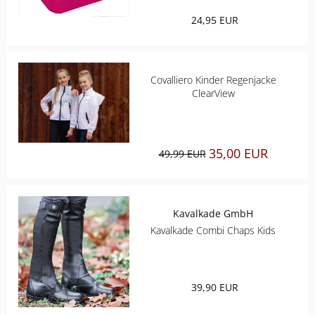
24,95 EUR
CHRIST
ESKADRON
Covalliero Kinder Regenjacke
ClearView
FAIR PLAY
KAVALKADE
35,00 EUR
49,99 EUR
KENTUCKY HORSEWEAR
KEP
Kavalkade GmbH
Kavalkade Combi Chaps Kids
KINGSLAND EQUESTERIAN
PIKEUR
39,90 EUR