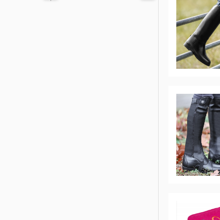
'
ELT
COVALLIERO
DIE SPIEGELBURG
ACAVALLO
BACK ON TRACK
BARTL
BÜMAG
CASCO
CAVALLERIA TOSCANA