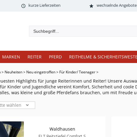
kurze Lieferzeiten
wechselnde Angebote
MARKEN
REITER
PFERD
REITHELME & SICHERHEITSWEST
n
>
Neuheiten
>
Neu eingetroffen
>
Für Kinder/ Teenager
>
euesten Highlights für junge Reiterinnen und Reiter! Unsere Ausw
für Kinder und Jugendliche vereint Komfort, Sicherheit und coole 
 alles, was kleine und große Pferdefans brauchen, um mit Freude un
tte wählen
Waldhausen
ELT Reitstiefel Comfort S