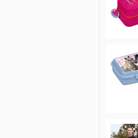
CHRIST
ESKADRON
FAIR PLAY
KAVALKADE
KENTUCKY HORSEWEAR
KEP
KINGSLAND EQUESTERIAN
PIKEUR