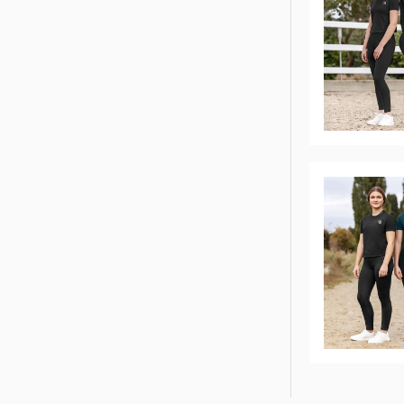
ROECKL SPORTS
SAMSHIELD
SPANNRIT
UVEX
WALDHAUSEN