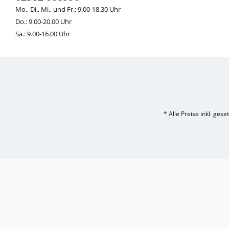
Mo., Di., Mi., und Fr.: 9.00-18.30 Uhr
ELT
Do.: 9.00-20.00 Uhr
Sa.: 9.00-16.00 Uhr
COVALLIERO
DIE SPIEGELBURG
ACAVALLO
* Alle Preise inkl. ges
BACK ON TRACK
BARTL
BÜMAG
CASCO
CAVALLERIA TOSCANA