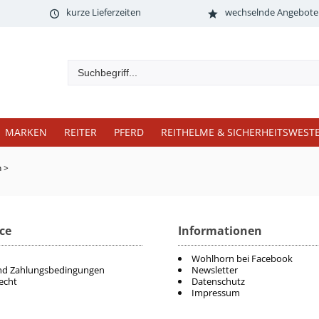
kurze Lieferzeiten
wechselnde Angebote
MARKEN
REITER
PFERD
REITHELME & SICHERHEITSWEST
n
>
ce
Informationen
Wohlhorn bei Facebook
nd Zahlungsbedingungen
Newsletter
echt
Datenschutz
Impressum