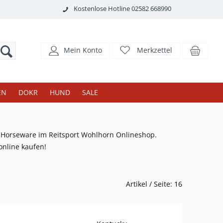
Kostenlose Hotline 02582 668990
Mein Konto
Merkzettel
EN
DOKR
HUND
SALE
y Horseware im Reitsport Wohlhorn Onlineshop.
online kaufen!
Artikel / Seite:
16