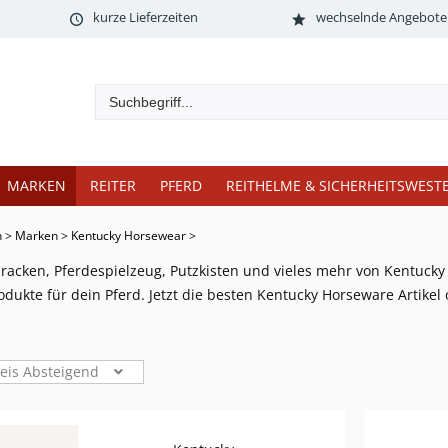
kurze Lieferzeiten
wechselnde Angebote
MARKEN
REITER
PFERD
REITHELME & SICHERHEITSWEST
n
>
Marken
>
Kentucky Horsewear
>
racken, Pferdespielzeug, Putzkisten und vieles mehr von Kentuck
dukte für dein Pferd. Jetzt die besten Kentucky Horseware Artikel 
reis Absteigend