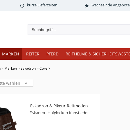
kurze Lieferzeiten
wechselnde Angebote
MARKEN
REITER
PFERD
REITHELME & SICHERHEITSWEST
n
>
Marken
>
Eskadron
>
Core
>
tte wählen
Eskadron & Pikeur Reitmoden
Eskadron Hufglocken Kunstleder