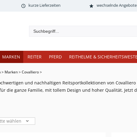
kurze Lieferzeiten
wechselnde Angebote
MARKEN
REITER
PFERD
REITHELME & SICHERHEITSWEST
n
>
Marken
>
Covalliero
>
chwertigen und nachhaltigen Reitsportkollektionen von Covalliero 
ür die ganze Familie, mit tollem Design und hoher Qualität. Jetz
tte wählen