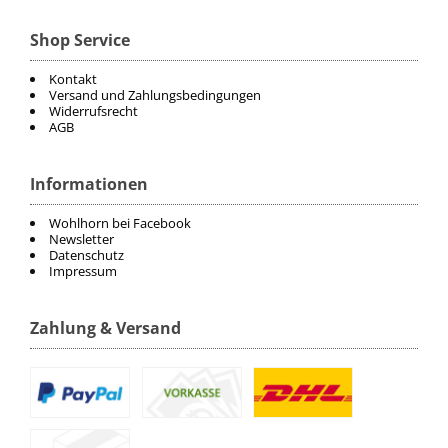
ELT
Shop Service
Kontakt
COVALLIERO
Versand und Zahlungsbedingungen
Widerrufsrecht
AGB
DIE SPIEGELBURG
Informationen
ACAVALLO
Wohlhorn bei Facebook
BACK ON TRACK
Newsletter
Datenschutz
Impressum
BARTL
Zahlung & Versand
BÜMAG
CASCO
CAVALLERIA TOSCANA