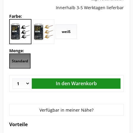
Innerhalb 3-5 Werktagen lieferbar
CHRIST
Farbe:
ESKADRON
weiß
FAIR PLAY
Menge:
KAVALKADE
Standard
KENTUCKY HORSEWEAR
KEP
KINGSLAND EQUESTERIAN
Verfügbar in meiner Nähe?
PIKEUR
Vorteile