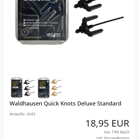
ELT
COVALLIERO
DIE SPIEGELBURG
ACAVALLO
BACK ON TRACK
BARTL
Waldhausen Quick Knots Deluxe Standard
BÜMAG
ArtikelNr: 4343
18,95 EUR
CASCO
Inkl. 19% MwSt
CAVALLERIA TOSCANA
zzgl. Versandkosten