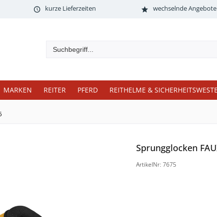
kurze Lieferzeiten
wechselnde Angebote
MARKEN
REITER
PFERD
REITHELME & SICHERHEITSWEST
5
Sprungglocken FAU
ArtikelNr: 7675