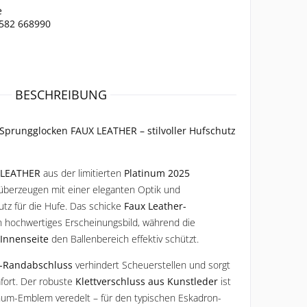
e
2582 668990
BESCHREIBUNG
Sprungglocken FAUX LEATHER – stilvoller Hufschutz
 LEATHER
aus der limitierten
Platinum 2025
berzeugen mit einer eleganten Optik und
tz für die Hufe. Das schicke
Faux Leather-
in hochwertiges Erscheinungsbild, während die
Innenseite
den Ballenbereich effektiv schützt.
-Randabschluss
verhindert Scheuerstellen und sorgt
ort. Der robuste
Klettverschluss aus Kunstleder
ist
num-Emblem veredelt – für den typischen Eskadron-