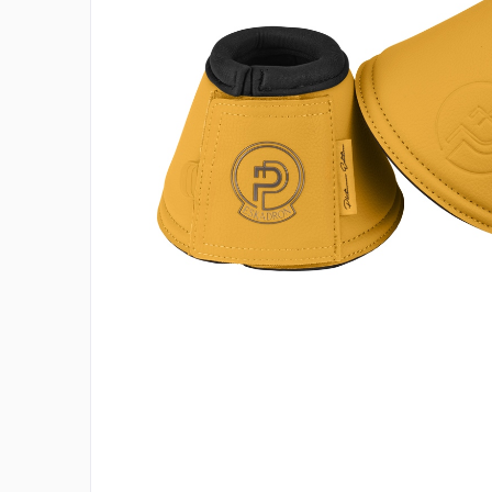
ELT
COVALLIERO
DIE SPIEGELBURG
ACAVALLO
BACK ON TRACK
BARTL
BÜMAG
CASCO
CAVALLERIA TOSCANA