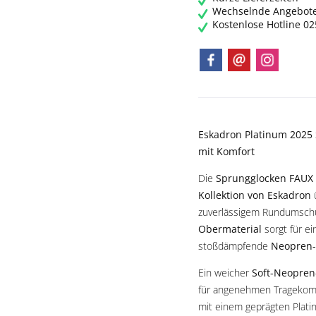
Wechselnde Angebot
Kostenlose Hotline 0
Eskadron Platinum 2025 
mit Komfort
Die
Sprungglocken FAUX
Kollektion von Eskadron
ü
zuverlässigem Rundumschu
Obermaterial
sorgt für e
stoßdämpfende
Neopren-
Ein weicher
Soft-Neopren
für angenehmen Tragekomf
mit einem geprägten Plati