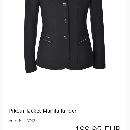
ELT
COVALLIERO
DIE SPIEGELBURG
ACAVALLO
BACK ON TRACK
BARTL
BÜMAG
Pikeur Jacket Manila Kinder
CASCO
ArtikelNr: 13742
199,95 EUR
CAVALLERIA TOSCANA