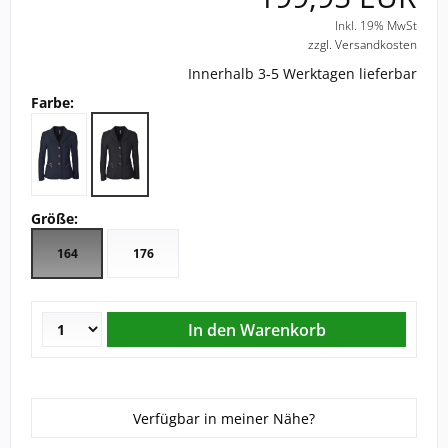
Inkl. 19% MwSt
CHRIST
zzgl. Versandkosten
Innerhalb 3-5 Werktagen lieferbar
ESKADRON
Farbe:
FAIR PLAY
KAVALKADE
Größe:
KENTUCKY HORSEWEAR
164
176
KEP
KINGSLAND EQUESTERIAN
PIKEUR
Verfügbar in meiner Nähe?