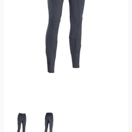
ELT
COVALLIERO
DIE SPIEGELBURG
ACAVALLO
BACK ON TRACK
BARTL
BÜMAG
CASCO
CAVALLERIA TOSCANA