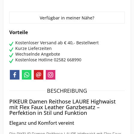
ROECKL SPORTS
SAMSHIELD
Verfügbar in meiner Nähe?
Vorteile
SPANNRIT
Kostenloser Versand ab € 40,- Bestellwert
UVEX
Kurze Lieferzeiten
Wechselnde Angebote
Kostenlose Hotline 02582 668990
WALDHAUSEN
BESCHREIBUNG
PIKEUR Damen Reithose LAURE Highwaist
mit Flex Faux Leather Ganzbesatz –
Perfektion in Stil und Funktion
Eleganz und Komfort vereint
Die PIKEUR Damen Reithose LAURE Highwaist mit Flex Faux