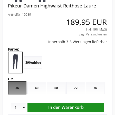
Pikeur Damen Highwaist Reithose Laure
CHRIST
ArtikelNr: 10289
189,95 EUR
ESKADRON
Inkl. 19% MwSt
zzgl. Versandkosten
FAIR PLAY
Innerhalb 3-5 Werktagen lieferbar
Farbe:
KAVALKADE
390ntblue
KENTUCKY HORSEWEAR
KEP
Gr:
36
40
68
72
76
KINGSLAND EQUESTERIAN
PIKEUR