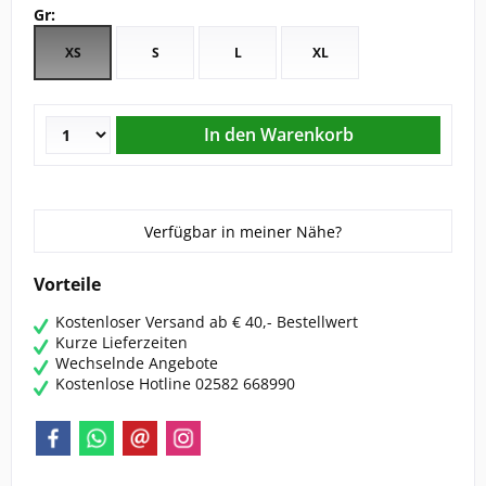
Gr:
CHRIST
XS
S
L
XL
ESKADRON
FAIR PLAY
KAVALKADE
Verfügbar in meiner Nähe?
KENTUCKY HORSEWEAR
Vorteile
Kostenloser Versand ab € 40,- Bestellwert
KEP
Kurze Lieferzeiten
Wechselnde Angebote
KINGSLAND EQUESTERIAN
Kostenlose Hotline 02582 668990
PIKEUR