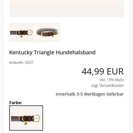
ELT
COVALLIERO
DIE SPIEGELBURG
Kentucky Triangle Hundehalsband
ACAVALLO
ArtikelNr: 0021
44,99 EUR
BACK ON TRACK
Inkl. 19% MwSt
zzgl. Versandkosten
BARTL
Innerhalb 3-5 Werktagen lieferbar
BÜMAG
Farbe:
CASCO
CAVALLERIA TOSCANA