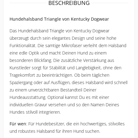
ROECKL SPORTS
BESCHREIBUNG
SAMSHIELD
Hundehalsband Triangle von Kentucky Dogwear
Das Hundehalsband Triangle von Kentucky Dogwear 
SPANNRIT
überzeugt durch sein elegantes Design und seine hohe 
Funktionalität. Die samtige Mikrofaser verleiht dem Halsband 
UVEX
eine edle Optik und macht Deinen Hund zu einem 
besonderen Blickfang. Die zusätzliche Verstärkung aus 
WALDHAUSEN
Kunstleder sorgt für Stabilität und Langlebigkeit, ohne den 
Tragekomfort zu beeinträchtigen. Ob beim täglichen 
Spaziergang oder auf Ausflügen, dieses Halsband wird schnell 
zu einem unverzichtbaren Bestandteil Deiner 
Hundeausstattung. Optional kannst Du es mit einer 
individuellen Gravur versehen und so den Namen Deines 
Hundes stilvoll integrieren.
Für wen
: Für Hundebesitzer, die ein hochwertiges, stilvolles 
und robustes Halsband für ihren Hund suchen.