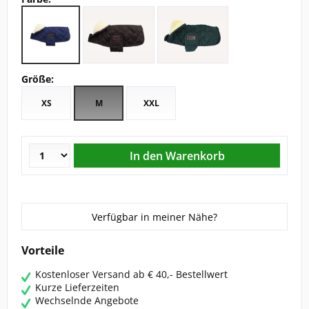
CHRIST
ESKADRON
Größe:
FAIR PLAY
XS
M
XXL
KAVALKADE
KENTUCKY HORSEWEAR
KEP
Verfügbar in meiner Nähe?
KINGSLAND EQUESTERIAN
Vorteile
Kostenloser Versand ab € 40,- Bestellwert
PIKEUR
Kurze Lieferzeiten
Wechselnde Angebote