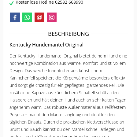
ROECKL SPORTS
Kostenlose Hotline 02582 668990
SAMSHIELD
SPANNRIT
BESCHREIBUNG
Kentucky Hundemantel Original
UVEX
Der Kentucky Hundemantel Original bietet deinem Hund eine 
hochwertige Kombination aus Wärme, Komfort und stilvollem 
WALDHAUSEN
Design. Das weiche Innenfutter aus künstlichem 
Kaninchenfell speichert die Körperwärme besonders effektiv 
und sorgt gleichzeitig für ein gepflegtes, glänzendes Fell. Die 
zusätzliche Kapuze aus künstlichem Schaffell schützt den 
Halsbereich und hält deinen Hund auch an sehr kalten Tagen 
angenehm warm. Das robuste Außenmaterial aus reißfestem 
Polyester macht den Mantel langlebig und ideal für den 
täglichen Einsatz. Durch die praktischen Klettverschlüsse an 
Brust und Bauch kannst du den Mantel schnell anlegen und 
perfekt an die Körperform deines Hundes anpassen.