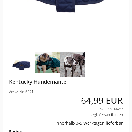
ELT
COVALLIERO
DIE SPIEGELBURG
ACAVALLO
BACK ON TRACK
Kentucky Hundemantel
BARTL
ArtikelNr: 6521
64,99 EUR
BÜMAG
Inkl. 19% MwSt
zzgl. Versandkosten
CASCO
Innerhalb 3-5 Werktagen lieferbar
CAVALLERIA TOSCANA
Farbe: