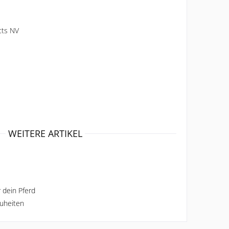
cts NV
WEITERE ARTIKEL
r dein Pferd
euheiten