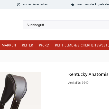
kurze Lieferzeiten
wechselnde Angebote
MARKEN
REITER
PFERD
REITHELME & SICHERHEITSWEST
Kentucky Anatomisc
ArtikelNr: 6649