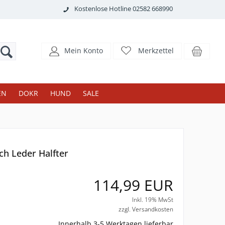
Kostenlose Hotline 02582 668990
Mein Konto
Merkzettel
EN
DOKR
HUND
SALE
h Leder Halfter
114,99 EUR
Inkl. 19% MwSt
zzgl. Versandkosten
Innerhalb 3-5 Werktagen lieferbar