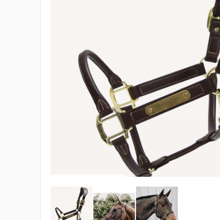
ELT
COVALLIERO
DIE SPIEGELBURG
ACAVALLO
BACK ON TRACK
BARTL
BÜMAG
CASCO
CAVALLERIA TOSCANA