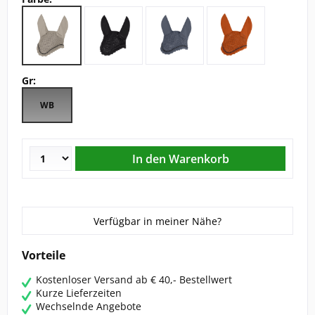
CHRIST
ESKADRON
Gr:
FAIR PLAY
WB
KAVALKADE
KENTUCKY HORSEWEAR
KEP
Verfügbar in meiner Nähe?
KINGSLAND EQUESTERIAN
Vorteile
Kostenloser Versand ab € 40,- Bestellwert
PIKEUR
Kurze Lieferzeiten
Wechselnde Angebote