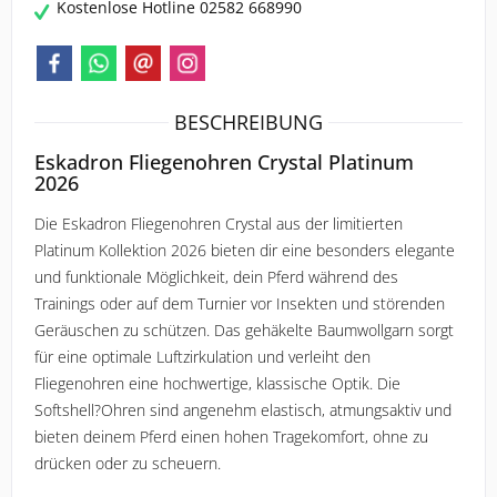
ROECKL SPORTS
Kostenlose Hotline 02582 668990
SAMSHIELD
SPANNRIT
BESCHREIBUNG
Eskadron Fliegenohren Crystal Platinum
UVEX
2026
Die Eskadron Fliegenohren Crystal aus der limitierten 
WALDHAUSEN
Platinum Kollektion 2026 bieten dir eine besonders elegante 
und funktionale Möglichkeit, dein Pferd während des 
Trainings oder auf dem Turnier vor Insekten und störenden 
Geräuschen zu schützen. Das gehäkelte Baumwollgarn sorgt 
für eine optimale Luftzirkulation und verleiht den 
Fliegenohren eine hochwertige, klassische Optik. Die 
Softshell?Ohren sind angenehm elastisch, atmungsaktiv und 
bieten deinem Pferd einen hohen Tragekomfort, ohne zu 
drücken oder zu scheuern.