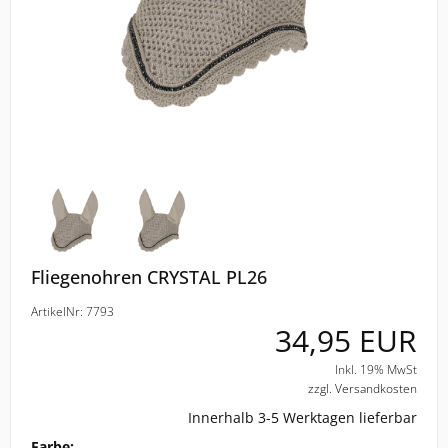
ELT
COVALLIERO
DIE SPIEGELBURG
ACAVALLO
BACK ON TRACK
Fliegenohren CRYSTAL PL26
BARTL
ArtikelNr: 7793
34,95 EUR
BÜMAG
Inkl. 19% MwSt
zzgl. Versandkosten
CASCO
Innerhalb 3-5 Werktagen lieferbar
CAVALLERIA TOSCANA
Farbe: