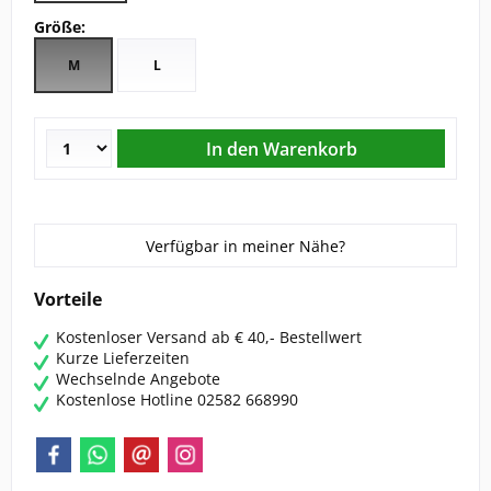
Größe:
CHRIST
M
L
ESKADRON
FAIR PLAY
KAVALKADE
Verfügbar in meiner Nähe?
KENTUCKY HORSEWEAR
Vorteile
KEP
Kostenloser Versand ab € 40,- Bestellwert
Kurze Lieferzeiten
Wechselnde Angebote
KINGSLAND EQUESTERIAN
Kostenlose Hotline 02582 668990
PIKEUR