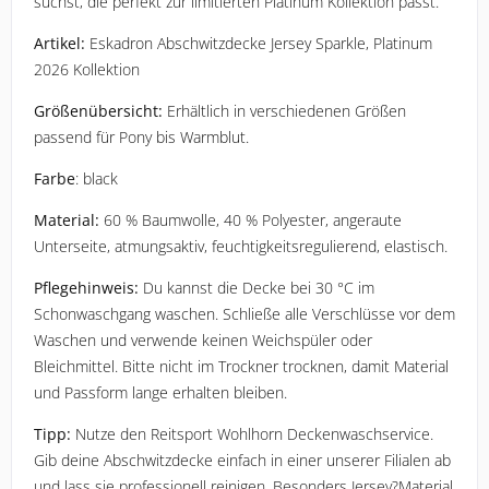
suchst, die perfekt zur limitierten Platinum Kollektion passt.
Artikel:
 Eskadron Abschwitzdecke Jersey Sparkle, Platinum 
2026 Kollektion
Größenübersicht:
 Erhältlich in verschiedenen Größen 
passend für Pony bis Warmblut.
Farbe
: black
Material:
 60 % Baumwolle, 40 % Polyester, angeraute 
Unterseite, atmungsaktiv, feuchtigkeitsregulierend, elastisch.
Pflegehinweis:
 Du kannst die Decke bei 30 °C im 
Schonwaschgang waschen. Schließe alle Verschlüsse vor dem 
Waschen und verwende keinen Weichspüler oder 
Bleichmittel. Bitte nicht im Trockner trocknen, damit Material 
und Passform lange erhalten bleiben.
Tipp:
 Nutze den Reitsport Wohlhorn Deckenwaschservice. 
Gib deine Abschwitzdecke einfach in einer unserer Filialen ab 
und lass sie professionell reinigen. Besonders Jersey?Material 