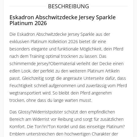
ROECKL SPORTS
BESCHREIBUNG
Eskadron Abschwitzdecke Jersey Sparkle
SAMSHIELD
Platinum 2026
SPANNRIT
Die Eskadron Abschwitzdecke Jersey Sparkle aus der 
exklusiven Platinum Kollektion 2026 bietet dir eine 
UVEX
besonders elegante und funktionale Möglichkeit, dein Pferd 
nach dem Training optimal trocknen zu lassen. Das 
schimmernde Jersey?Obermaterial verleiht der Decke einen 
WALDHAUSEN
edlen Look, der perfekt zu den weiteren Platinum Artikeln 
passt. Gleichzeitig sorgt die angeraute Unterseite dafür, dass 
Feuchtigkeit schnell aufgenommen und zuverlässig vom Pferd 
wegtransportiert wird. So bleibt dein Pferd angenehm 
trocken, ohne dass du lange warten musst.
Das Glossy?Widerristpolster schützt den empfindlichen 
Bereich am Widerrist vor Reibung und sorgt für zusätzlichen 
Komfort. Die Ton?in?Ton Kordel und das einseitige Platinum?
Emblem unterstreichen den hochwertigen Charakter der 