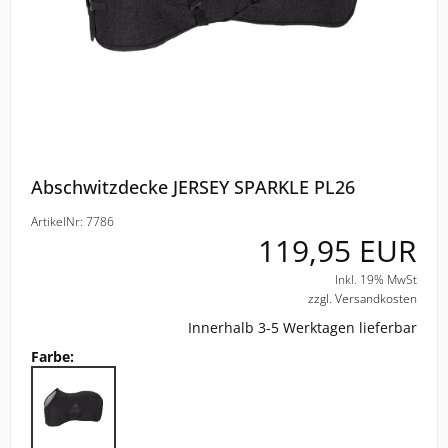
ELT
COVALLIERO
DIE SPIEGELBURG
Abschwitzdecke JERSEY SPARKLE PL26
ACAVALLO
ArtikelNr: 7786
BACK ON TRACK
119,95 EUR
Inkl. 19% MwSt
BARTL
zzgl. Versandkosten
Innerhalb 3-5 Werktagen lieferbar
BÜMAG
Farbe:
CASCO
CAVALLERIA TOSCANA