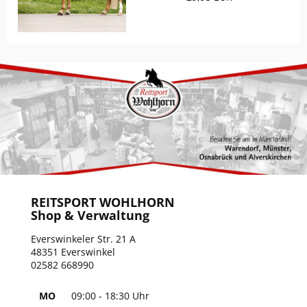
ELT
COVALLIERO
DIE SPIEGELBURG
ACAVALLO
BACK ON TRACK
BARTL
REITSPORT WOHLHORN
Shop & Verwaltung
BÜMAG
Everswinkeler Str. 21 A
48351 Everswinkel
02582 668990
CASCO
MO
09:00 - 18:30 Uhr
CAVALLERIA TOSCANA